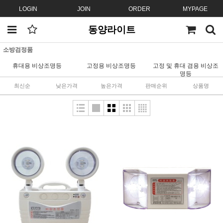
LOGIN
JOIN
ORDER
MYPAGE
동양라이트
소방검정품
휴대용 비상조명등
고정용 비상조명등
고정 및 휴대 겸용 비상조
명등
최신순
낮은가격
높은가격
판매순위
상품명