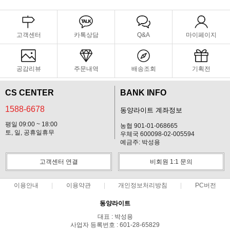
고객센터
카톡상담
Q&A
마이페이지
공감리뷰
주문내역
배송조회
기획전
CS CENTER
BANK INFO
1588-6678
동양라이트 계좌정보
평일 09:00 ~ 18:00
농협 901-01-068665
토, 일, 공휴일휴무
우체국 600098-02-005594
예금주: 박성용
고객센터 연결
비회원 1:1 문의
이용안내
이용약관
개인정보처리방침
PC버전
동양라이트
대표 : 박성용
사업자 등록번호 : 601-28-65829