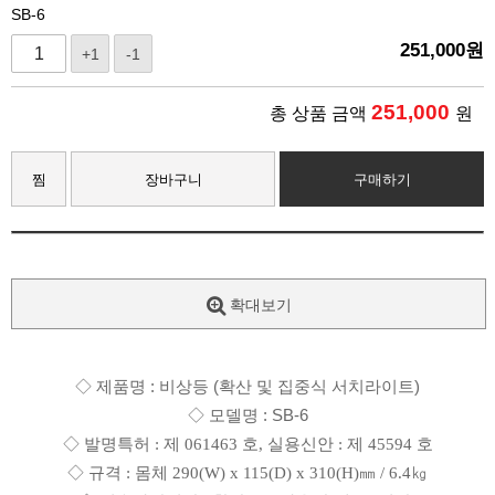
SB-6
251,000
원
+1
-1
251,000
총 상품 금액
원
찜
장바구니
구매하기
확대보기
◇ 제품명 : 비상등 (확산 및 집중식 서치라이트)
◇ 모델명 : SB-6
◇ 발명특허 : 제 061463 호, 실용신안 : 제 45594 호
◇ 규격 : 몸체 290(W) x 115(D) x 310(H)㎜ / 6.4㎏