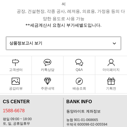
써
공장, 건설현장, 각종 공사, 레져용, 의료용, 가정용 등의 다
양한 용도로 사용 가능
**세금계산서 요청시 부가세별도입니다.
상품정보고시 보기
고객센터
카톡상담
Q&A
마이페이지
공감리뷰
주문내역
배송조회
기획전
CS CENTER
BANK INFO
1588-6678
동양라이트 계좌정보
평일 09:00 ~ 18:00
농협 901-01-068665
토, 일, 공휴일휴무
우체국 600098-02-005594