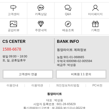
고객센터
카톡상담
Q&A
마이페이지
공감리뷰
주문내역
배송조회
기획전
CS CENTER
BANK INFO
1588-6678
동양라이트 계좌정보
평일 09:00 ~ 18:00
농협 901-01-068665
토, 일, 공휴일휴무
우체국 600098-02-005594
예금주: 박성용
고객센터 연결
비회원 1:1 문의
이용안내
이용약관
개인정보처리방침
PC버전
동양라이트
대표 : 박성용
사업자 등록번호 : 601-28-65829
통신판매업신고번호 : 제 2003-부산강서-0022호