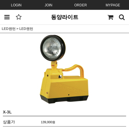
LOGIN
JOIN
ORDER
MYPAGE
동양라이트
LED랜턴
>
LED랜턴
X-3L
상품가
139,000
원