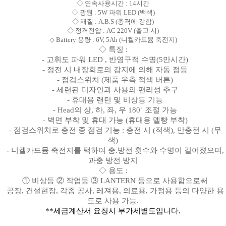
◇ 연속사용시간 : 14시간
◇ 광원 : 5W 파워 LED (백색)
◇ 재질 : A.B.S (충격에 강함)
◇ 정격전압 : AC 220V (출고 시)
◇ Battery 용량 : 6V, 5Ah (니켈카드뮴 축전지)
◇ 특징 :
- 고휘도 파워 LED , 반영구적 수명(5만시간)
- 정전 시 내장회로의 감지에 의해 자동 점등
- 점검스위치 (제품 우측 적색 버튼)
- 세련된 디자인과 사용의 편리성 추구
- 휴대용 랜턴 및 비상등 기능
- Head의 상, 하, 좌, 우 180˚ 조절 가능
- 벽면 부착 및 휴대 가능 (휴대용 멜빵 부착)
- 점검스위치로 충전 중 점검 기능 :
충전 시 (적색), 만충전 시 (무
색)
- 니켈카드뮴 축전지를 택하여 충.방전 횟수와 수명이 길어졌으며,
과충 방전 방지
◇ 용도 :
① 비상등 ② 작업등 ③ LANTERN 등으로 사용함으로써
공장, 건설현장, 각종 공사, 레져용, 의료용, 가정용 등의 다양한 용
도로 사용 가능.
**세금계산서 요청시 부가세별도입니다.