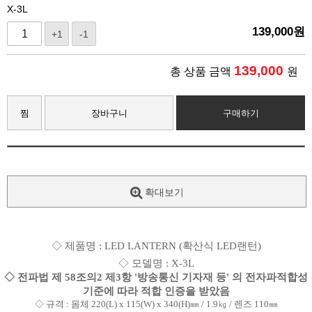
X-3L
139,000
원
+1
-1
139,000
총 상품 금액
원
찜
장바구니
구매하기
확대보기
◇ 제품명 : LED LANTERN
(확산식 LED랜턴
)
◇
모델명 : X-3L
◇ 전파법 제 58조의2 제3항 '방송통신 기자재 등' 의 전자파적합성
기준에 따라 적합 인증을 받았음
◇ 규격 : 몸체 220(L) x 115(W) x 340(H)㎜ / 1.9㎏ / 렌즈 110㎜