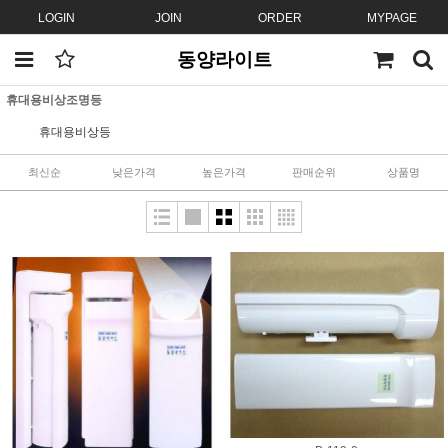
LOGIN
JOIN
ORDER
MYPAGE
동양라이트
휴대용비상조명등
휴대용비상등
최신순
낮은가격
높은가격
판매순위
상품명