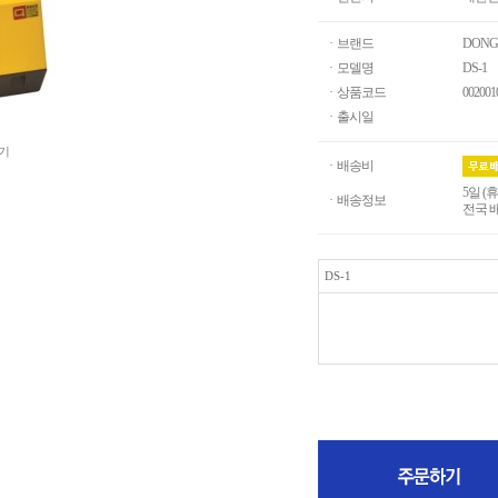
· 브랜드
DONG
· 모델명
DS-1
· 상품코드
002001
· 출시일
기
· 배송비
5일 (
· 배송정보
전국 
DS-1