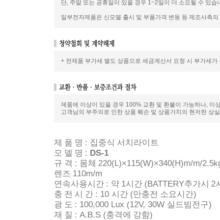
단, 주말 또는 공휴일이 있을 경우 1~2일이 더 소요될 수 있습
일부전자제품은 신모델 출시 및 부품가격 변동 등 제조사측의 사
+ 전제품 부가세 별도 상품으로 세금계산서 요청 시 부가세가
제품에 이상이 있을 경우 100% 교환 및 환불이 가능하나, 이
고객님의 부주의로 인한 상품 훼손 및 상품가치의 현저한 상실
:
제 품 명
집중식 서치라이트
:
DS-1
모 델 명
:
220(L)×115(W)×340(H)m/m/2.5k
규 격
몸체
110m/m
렌즈
:
1
(BATTERY
2
연속사용시간
약
시간
추가시
: 10
(
)
충 전 시 간
시간
만충전 소요시간
: 100,000 Lux (12V, 30W
)
광 도
실드빔전구
: A.B.S (
)
재 질
충격에 강함