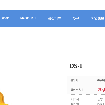
BEST
PRODUCT
공감리뷰
QnA
기업홍보
DS-1
판매가
89,000
79,
할인적용가
· 제조사
동양
· 원산지
대한