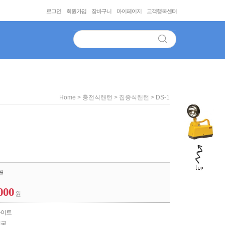
로그인
회원가입
장바구니
마이페이지
고객행복센터
>
>
> DS-1
Home
충전식랜턴
집중식랜턴
원
000
원
라이트
민국