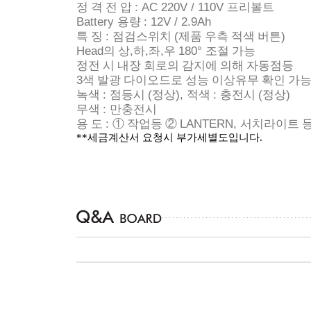
: AC 220V / 110V
정 격 전 압
프리볼트
Battery
: 12V / 2.9Ah
용량
:
(
)
특 징
점검스위치
제품 우측 적색 버튼
Head
,
,
,
180°
의 상
하
좌
우
조절 가능
정전 시 내장 회로의 감지에 의해 자동점등
3
색 발광 다이오드로 성능 이상유무 확인 가
:
(
),
:
(
)
녹색
점등시
정상
적색
충전시
정상
:
무색
만충전시
:
LANTERN,
용 도
①
작업등
②
서치라이트 등
**세금계산서 요청시 부가세별도입니다.